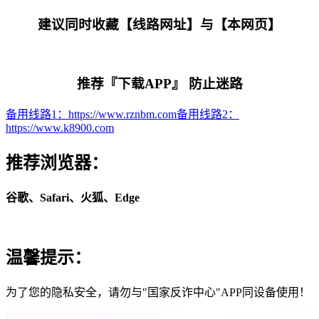
建议同时收藏【线路网址】与【本网页】
推荐『下载APP』 防止迷路
备用线路
1
：
https://www.rznbm.com
备用线路
2
：
https://www.k8900.com
推荐浏览器：
谷歌、Safari、火狐、Edge
温馨提示：
为了您的隐私安全，请勿与"国家反诈中心"APP同设备使用！