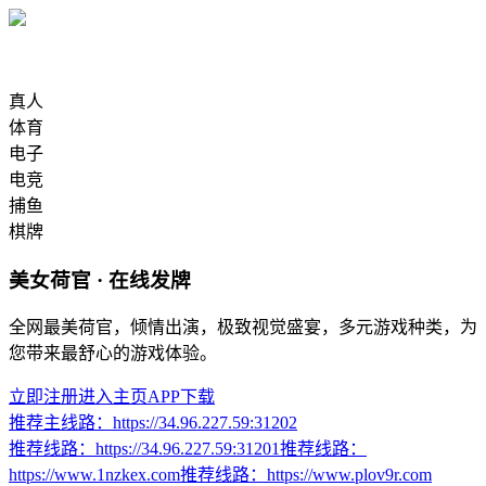
真人
体育
电子
电竞
捕鱼
棋牌
美女荷官 · 在线发牌
全网最美荷官，倾情出演，极致视觉盛宴，多元游戏种类，为
您带来最舒心的游戏体验。
立即注册
进入主页
APP下载
推荐主线路：
https://34.96.227.59:31202
推荐线路：
https://34.96.227.59:31201
推荐线路：
https://www.1nzkex.com
推荐线路：
https://www.plov9r.com