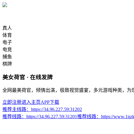
真人
体育
电子
电竞
捕鱼
棋牌
美女荷官 · 在线发牌
全网最美荷官，倾情出演，极致视觉盛宴，多元游戏种类，为
立即注册
进入主页
APP下载
推荐主线路：
https://34.96.227.59:31202
推荐线路：
https://34.96.227.59:31201
推荐线路：
https://www.1nz