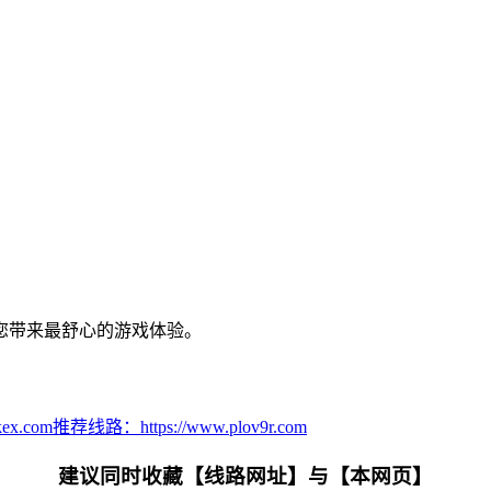
您带来最舒心的游戏体验。
kex.com
推荐线路：
https://www.plov9r.com
建议同时收藏【线路网址】与【本网页】