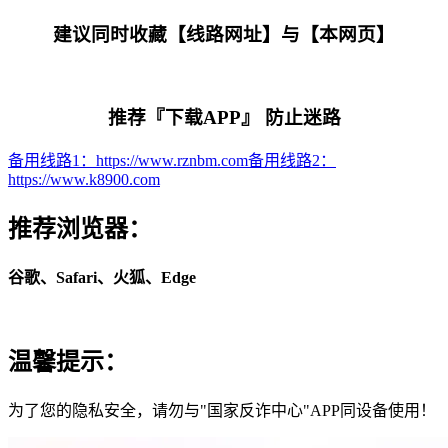
建议同时收藏【线路网址】与【本网页】
推荐『下载APP』 防止迷路
备用线路
1
：
https://www.rznbm.com
备用线路
2
：
https://www.k8900.com
推荐浏览器：
谷歌、Safari、火狐、Edge
温馨提示：
为了您的隐私安全，请勿与"国家反诈中心"APP同设备使用！