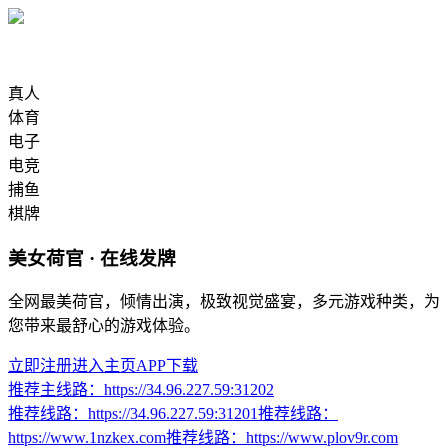
真人
体育
电子
电竞
捕鱼
棋牌
美女荷官 · 在线发牌
全网最美荷官，倾情出演，极致视觉盛宴，多元游戏种类，为
您带来最舒心的游戏体验。
立即注册
进入主页
APP下载
推荐主线路：
https://34.96.227.59:31202
推荐线路：
https://34.96.227.59:31201
推荐线路：
https://www.1nzkex.com
推荐线路：
https://www.plov9r.com